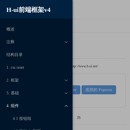
H-ui前端框架v4

>

首页
popover插件
概述
注释

popover插件
结构目录
文章转载，请注明出处
H-ui前端框架
，网址http://www.h-ui.net/
1. css reset
2. 框架

左侧的 Popover
顶部的 Popover
底部的 Popover
3. 基础

右侧的 Popover
4. 组件

HTML
SCSS
CSS
JS
4.1 按钮组