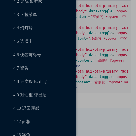
4.2 导航 & 翻页
<button
type
=
"button"
class
=
"hui-btn hui-btn-primary radi
us"
title
=
"标题"
data-container
=
"body"
data-toggle
=
"popov
4.3 下拉菜单
er"
data-placement
=
"left"
data-content
=
"左侧的 Popover 中
的一些内容"
>
左侧的 Popover
</button>
<button
type
=
"button"
class
=
"hui-btn hui-btn-primary radi
4.4 幻灯片
us"
title
=
"标题"
data-container
=
"body"
data-toggle
=
"popov
er"
data-placement
=
"top"
data-content
=
"顶部的 Popover 中的
4.5 选项卡
一些内容"
>
顶部的 Popover
</button>
<button
type
=
"button"
class
=
"hui-btn hui-btn-primary radi
4.6 便签与标号
us"
title
=
"标题"
data-container
=
"body"
data-toggle
=
"popov
er"
data-placement
=
"bottom"
data-content
=
"底部的 Popover 
中的一些内容"
>
底部的 Popover
</button>
4.7 警告
<button
type
=
"button"
class
=
"hui-btn hui-btn-primary radi
us"
title
=
"标题"
data-container
=
"body"
data-toggle
=
"popov
4.8 进度条 loading
er"
data-placement
=
"right"
data-content
=
"右侧的 Popover 中
的一些内容"
>
右侧的 Popover
</button>
4.9 对话框 弹出层
调用参数
4.10 返回顶部
D
at
4.12 面板
选
类型/
a
项
默认
属
描述
名
4.13 案例