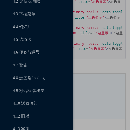
4.2 导航 & 翻页
e
=
"tooltip"
data-placement
=
"right"
title
=
"右边显示"
>
右边显
示
</button>
<button
class
=
"hui-btn hui-btn-primary radius"
data-toggl
4.3 下拉菜单
e
=
"tooltip"
data-placement
=
"top"
title
=
"上边显示"
>
上边显示
</button>
4.4 幻灯片
<button
class
=
"hui-btn hui-btn-primary radius"
data-toggl
e
=
"tooltip"
data-placement
=
"bottom"
title
=
"下边显示"
>
下边显
示
</button>
4.5 选项卡
<button
class
=
"hui-btn hui-btn-primary radius"
data-toggl
e
=
"tooltip"
data-placement
=
"left"
title
=
"左边显示"
>
左边显示
4.6 便签与标号
</button>
4.7 警告
调用参数
4.8 进度条 loading
D
at
选
类型/
a
4.9 对话框 弹出层
项
默认
属
描述
名
值
性
4.10 返回顶部
称
名
称
4.12 面板
da
4.13 案例