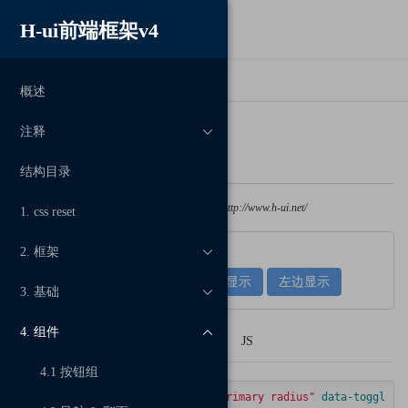
H-ui前端框架v4

>

首页
tooltip效果
概述
注释

tooltip效果
结构目录
文章转载，请注明出处
H-ui前端框架
，网址http://www.h-ui.net/
1. css reset
2. 框架

右边显示
上边显示
下边显示
左边显示
3. 基础

4. 组件

HTML
SCSS
CSS
JS
4.1 按钮组
<button
class
=
"hui-btn hui-btn-primary radius"
data-toggl