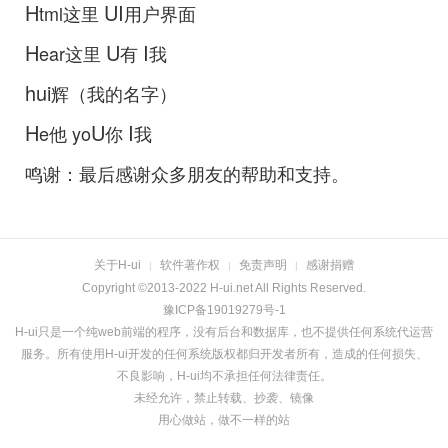
H
UI
tml这里
用户界面
H
U
I
ear这里
有
我
hui
辉（我的名字）
H
U
I
e他 yo
你
我
鸣谢：最后感谢众多朋友的帮助和支持。
关于H-ui
软件著作权
免责声明
感谢捐赠
|
|
|
Copyright ©2013-2022 H-ui.net All Rights Reserved.
豫ICP备19019279号-1
H-ui只是一个纯web前端的程序，没有后台和数据库，也不提供任何系统代运营
服务。所有使用H-ui开发的任何系统版权都归开发者所有，造成的任何损失、
不良影响，H-ui均不承担任何法律责任。
未经允许，禁止转载、抄袭、镜像
用心做站，做不一样的站