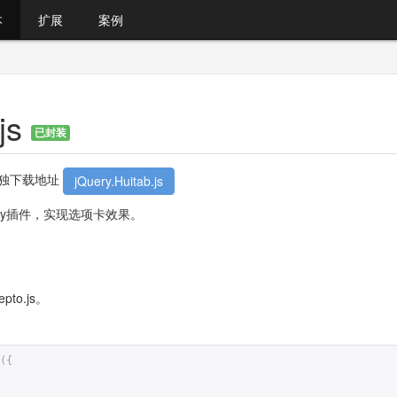
本
扩展
案例
.js
已封装
。单独下载地址
jQuery.Huitab.js
jQuery插件，实现选项卡效果。
epto.js。
({