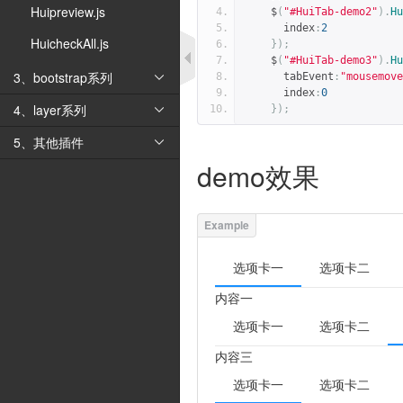
Huipreview.js
    $
(
"#HuiTab-demo2"
).
Hu
      index
:
2
HuicheckAll.js
});
    $
(
"#HuiTab-demo3"
).
Hu
3、bootstrap系列
      tabEvent
:
"mousemove

      index
:
0
4、layer系列
});

5、其他插件

demo效果
选项卡一
选项卡二
内容一
选项卡一
选项卡二
内容三
选项卡一
选项卡二