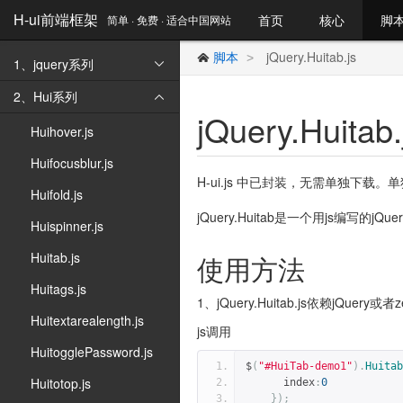
H-ui前端框架
首页
核心
脚
简单 · 免费 · 适合中国网站
脚本
jQuery.Huitab.js
>

1、jquery系列

2、Hui系列

jQuery.Huitab
Huihover.js
Huifocusblur.js
H-ui.js 中已封装，无需单独下载
Huifold.js
jQuery.Huitab是一个用js编写的
Huispinner.js
Huitab.js
使用方法
Huitags.js
1、jQuery.Huitab.js依赖jQuery或者z
Huitextarealength.js
js调用
HuitogglePassword.js
$
(
"#HuiTab-demo1"
).
Huitab
Huitotop.js
      index
:
0
});