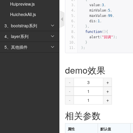
Huipreview.js
    value
:
3
,
    minValue
:
5
,
HuicheckAll.js
    maxValue
:
99
,
    dis
:
1
,
3、bootstrap系列

},
function
(){
4、layer系列

    alert
(
"回调"
);
}
5、其他插件

);
demo效果
-
+
-
+
-
+
相关参数
属性
默认值