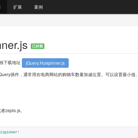
本
扩展
案例
nner.js
已封装
。单独下载地址
jQuery.Huispinner.js
个用js编写的jQuery插件，通常用在电商网站的购物车数量加减位置。可以
或者zepto.js。
ispinner
(