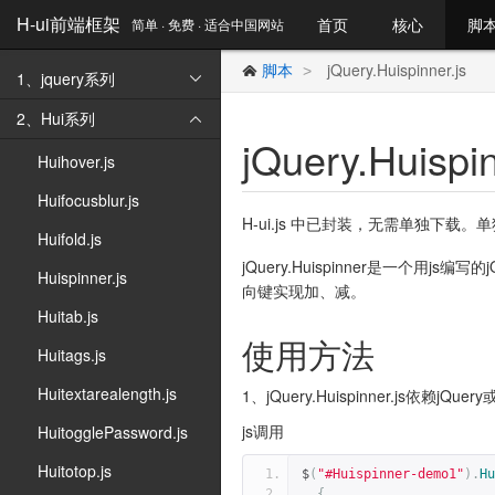
H-ui前端框架
首页
核心
脚
简单 · 免费 · 适合中国网站
脚本
jQuery.Huispinner.js
>

1、jquery系列

2、Hui系列

jQuery.Huispi
Huihover.js
Huifocusblur.js
H-ui.js 中已封装，无需单独下载
Huifold.js
jQuery.Huispinner是一
Huispinner.js
向键实现加、减。
Huitab.js
使用方法
Huitags.js
Huitextarealength.js
1、jQuery.Huispinner.js依赖jQuery
js调用
HuitogglePassword.js
Huitotop.js
$
(
"#Huispinner-demo1"
).
Hu
{