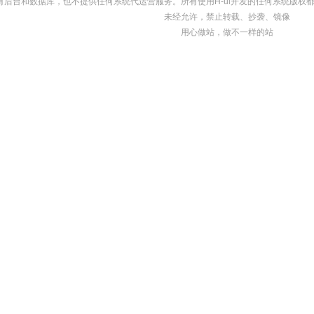
，没有后台和数据库，也不提供任何系统代运营服务。所有使用H-ui开发的任何系统版权
未经允许，禁止转载、抄袭、镜像
用心做站，做不一样的站