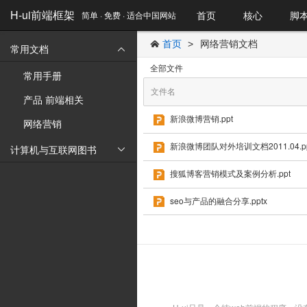
H-ui前端框架
首页
核心
脚
简单 · 免费 · 适合中国网站
首页
网络营销文档
>

常用文档

全部文件
常用手册
文件名
产品 前端相关
新浪微博营销.ppt
网络营销
新浪微博团队对外培训文档2011.04.pp
计算机与互联网图书

搜狐博客营销模式及案例分析.ppt
seo与产品的融合分享.pptx